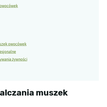
 owocówek
uszek owocówek
fesjonalne
ywania żywności
alczania muszek