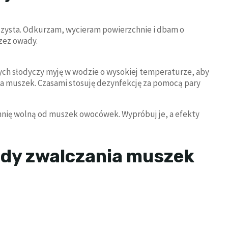
czysta. Odkurzam, wycieram powierzchnie i dbam o
rzez owady.
ych słodyczy myję w wodzie o wysokiej temperaturze, aby
aja muszek. Czasami stosuję dezynfekcję za pomocą pary
hnię wolną od muszek owocówek. Wypróbuj je, a efekty
ody zwalczania muszek