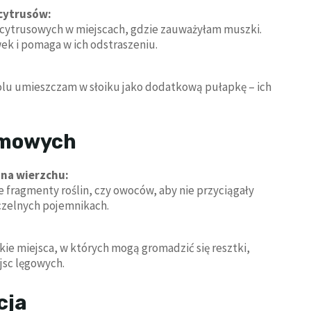
cytrusów:
cytrusowych w miejscach, gdzie zauważyłam muszki.
ek i pomaga w ich odstraszeniu.
olu umieszczam w słoiku jako dodatkową pułapkę – ich
rmowych
na wierzchu:
e fragmenty roślin, czy owoców, aby nie przyciągały
zelnych pojemnikach.
kie miejsca, w których mogą gromadzić się resztki,
jsc lęgowych.
cja