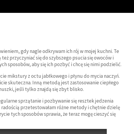
eniem, gdy nagle odkrywam ich rój w mojej kuchni. Te
też przyczyniać się do szybszego psucia się owoców i
ch sposobów, aby się ich pozbyć i chcę się nimi podzielić.
cie mikstury z octu jabłkowego i płynu do mycia naczyń.
wicie skuteczna. Inną metodą jest zastosowanie ciepłego
zki, jeśli tylko znajdą się zbyt blisko.
gularne sprzątanie i pozbywanie się resztek jedzenia
Z radością przetestowałam różne metody i chętnie dzielę
krycie tych sposobów sprawia, że teraz mogę cieszyć się