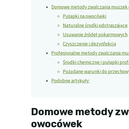
Domowe metody zwalczania muszek
Pułapki na owocówki
Naturalne środki odstraszające
Usuwanie źródeł pokarmowych
Czyszczenie i dezynfekcja
Profesjonalne metody zwalczania m
Środki chemiczne i pułapki pro
Pożądane warunki do przechow
Podobne artykuły:
Domowe metody zw
owocówek