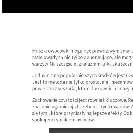
Muszki owocówki mogą być prawdziwym zmartwi
małe owady są nie tylko denerwujące, ale mogą 
warzyw. Na szczęście, znalazłam kilka skuteczny
Jednym z najpopularniejszych środków jest uży
Jest to metoda nie tylko prosta, ale i niesamo
powietrza z suszarki, które dosłownie usmaży mus
Zachowanie czystości jest również kluczowe. Re
znacznie ograniczają liczebność tych owadów. 
się tymi, które przyniosły najlepsze efekty. Od
spokojem i smakiem owoców.