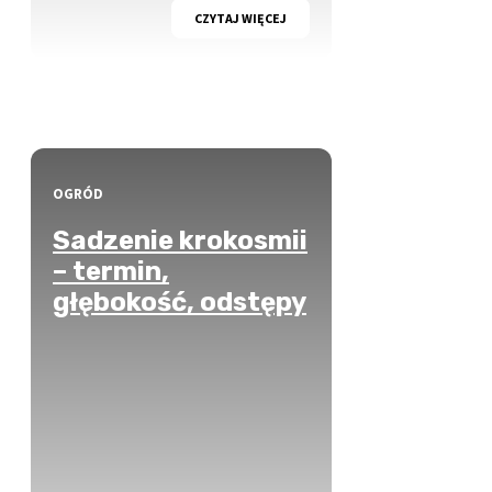
CZYTAJ WIĘCEJ
OGRÓD
Sadzenie krokosmii
– termin,
głębokość, odstępy