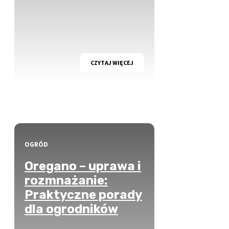
CZYTAJ WIĘCEJ
OGRÓD
Oregano – uprawa i
rozmnażanie:
Praktyczne porady
dla ogrodników