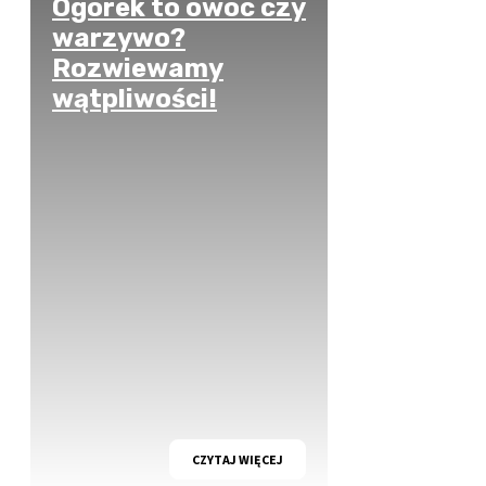
Ogórek to owoc czy
warzywo?
Rozwiewamy
wątpliwości!
CZYTAJ WIĘCEJ