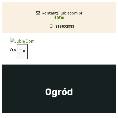
Przejdź
do
kontakt@lubiedom.pl
treści
713652983
MENU
Ogród