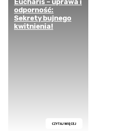
Eucharis – uprawa i
odporność:
Sekrety bujnego
kwitnienia!
CZYTAJ WIĘCEJ