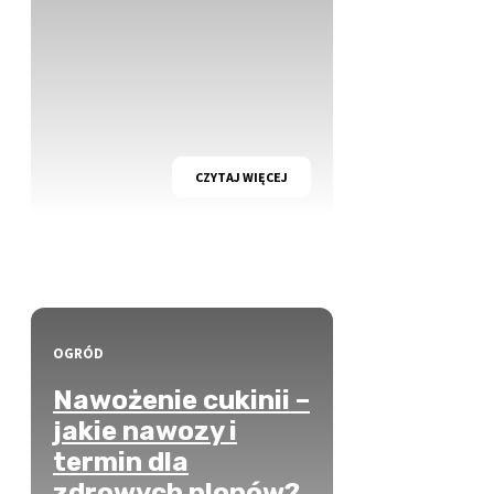
CZYTAJ WIĘCEJ
OGRÓD
Nawożenie cukinii –
jakie nawozy i
termin dla
zdrowych plonów?