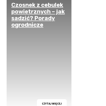
Czosnek z cebulek
powietrznych – jak
sadzić? Porady
ogrodnicze
CZYTAJ WIĘCEJ