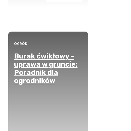
OGRÓD
Burak ćwikłowy –
uprawa w gruncie:
Poradnik dla
ogrodników