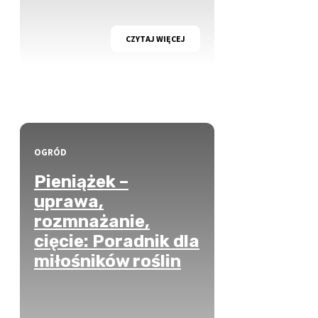
CZYTAJ WIĘCEJ
OGRÓD
Pieniążek –
uprawa,
rozmnażanie,
cięcie: Poradnik dla
miłośników roślin