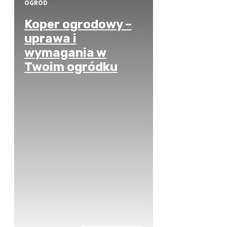
OGRÓD
Koper ogrodowy –
uprawa i
wymagania w
Twoim ogródku