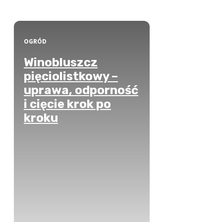
OGRÓD
Winobluszcz
pięciolistkowy –
uprawa, odporność
i cięcie krok po
kroku