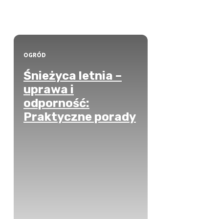
OGRÓD
Śnieżyca letnia –
uprawa i
odporność:
Praktyczne porady