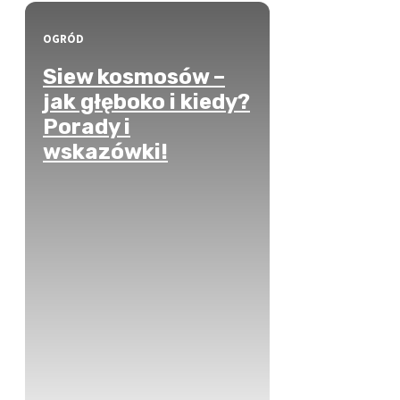
OGRÓD
Siew kosmosów –
jak głęboko i kiedy?
Porady i
wskazówki!