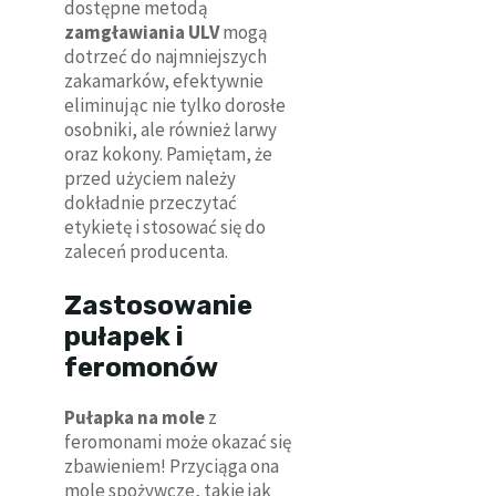
dostępne metodą
zamgławiania ULV
mogą
dotrzeć do najmniejszych
zakamarków, efektywnie
eliminując nie tylko dorosłe
osobniki, ale również larwy
oraz kokony. Pamiętam, że
przed użyciem należy
dokładnie przeczytać
etykietę i stosować się do
zaleceń producenta.
Zastosowanie
pułapek i
feromonów
Pułapka na mole
z
feromonami może okazać się
zbawieniem! Przyciąga ona
mole spożywcze, takie jak