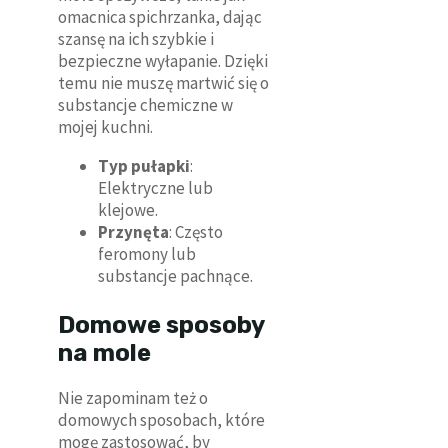
omacnica spichrzanka, dając
szansę na ich szybkie i
bezpieczne wyłapanie. Dzięki
temu nie muszę martwić się o
substancje chemiczne w
mojej kuchni.
Typ pułapki
:
Elektryczne lub
klejowe.
Przynęta
: Często
feromony lub
substancje pachnące.
Domowe sposoby
na mole
Nie zapominam też o
domowych sposobach, które
mogę zastosować, by