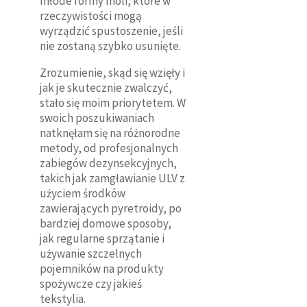
młode formy moli, które w
rzeczywistości mogą
wyrządzić spustoszenie, jeśli
nie zostaną szybko usunięte.
Zrozumienie, skąd się wzięły i
jak je skutecznie zwalczyć,
stało się moim priorytetem. W
swoich poszukiwaniach
natknęłam się na różnorodne
metody, od profesjonalnych
zabiegów dezynsekcyjnych,
takich jak zamgławianie ULV z
użyciem środków
zawierających pyretroidy, po
bardziej domowe sposoby,
jak regularne sprzątanie i
używanie szczelnych
pojemników na produkty
spożywcze czy jakieś
tekstylia.