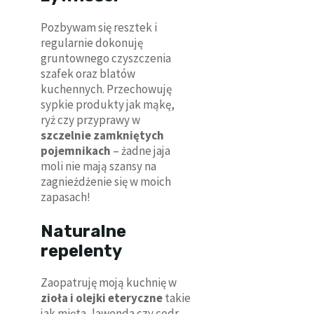
Pozbywam się resztek i
regularnie dokonuję
gruntownego czyszczenia
szafek oraz blatów
kuchennych. Przechowuję
sypkie produkty jak mąkę,
ryż czy przyprawy w
szczelnie zamkniętych
pojemnikach
– żadne jaja
moli nie mają szansy na
zagnieżdżenie się w moich
zapasach!
Naturalne
repelenty
Zaopatruję moją kuchnię w
zioła i olejki eteryczne
takie
jak mięta, lawenda czy cedr.