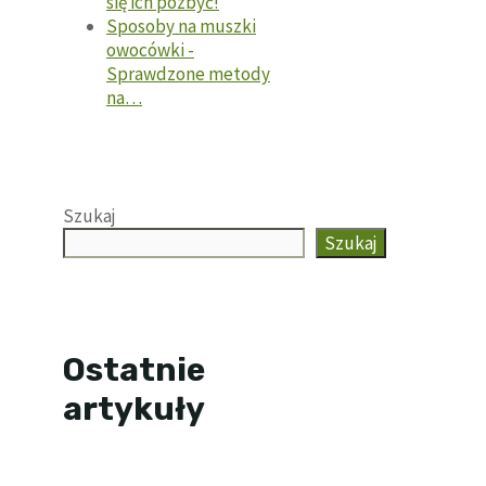
się ich pozbyć!
Sposoby na muszki
owocówki -
Sprawdzone metody
na…
Szukaj
Szukaj
Ostatnie
artykuły