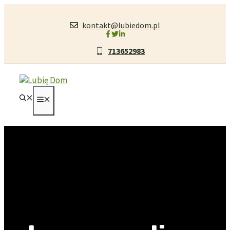
Przejdź
do
kontakt@lubiedom.pl
treści
713652983
MENU