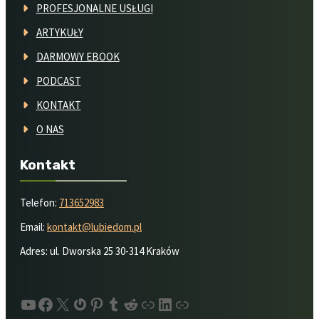
PROFESJONALNE USŁUGI
ARTYKUŁY
DARMOWY EBOOK
PODCAST
KONTAKT
O NAS
Kontakt
Telefon:
713652983
Email:
kontakt@lubiedom.pl
Adres: ul. Dworska 25 30-314 Kraków
YouTube
Facebook
X
Gravatar
Pinterest
Tumblr
Reddit
About.me
LinkedIn
Quora