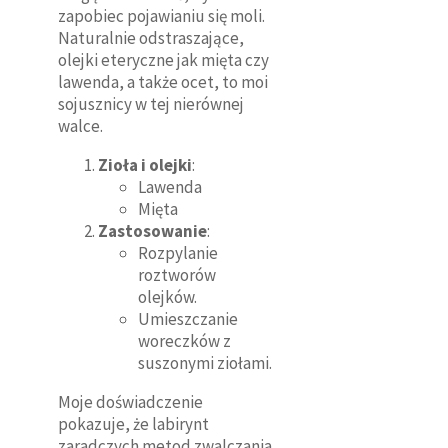
zapobiec pojawianiu się moli.
Naturalnie odstraszające,
olejki eteryczne jak mięta czy
lawenda, a także ocet, to moi
sojusznicy w tej nierównej
walce.
Zioła i olejki
:
Lawenda
Mięta
Zastosowanie
:
Rozpylanie
roztworów
olejków.
Umieszczanie
woreczków z
suszonymi ziołami.
Moje doświadczenie
pokazuje, że labirynt
zaradczych metod zwalczania