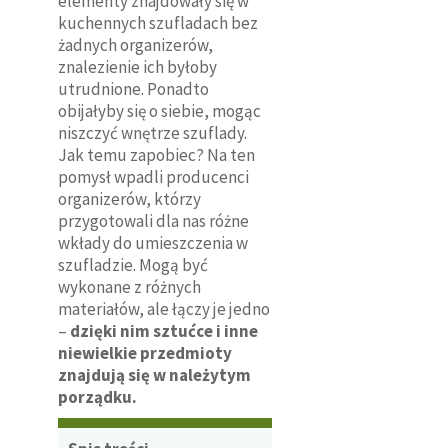
elementy znajdowały się w
kuchennych szufladach bez
żadnych organizerów,
znalezienie ich byłoby
utrudnione. Ponadto
obijałyby się o siebie, mogąc
niszczyć wnętrze szuflady.
Jak temu zapobiec? Na ten
pomysł wpadli producenci
organizerów, którzy
przygotowali dla nas różne
wkłady do umieszczenia w
szufladzie. Mogą być
wykonane z różnych
materiałów, ale łączy je jedno
–
dzięki nim sztućce i inne
niewielkie przedmioty
znajdują się w należytym
porządku.