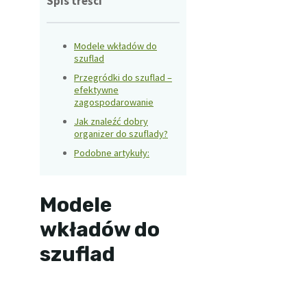
Spis treści
Modele wkładów do
szuflad
Przegródki do szuflad –
efektywne
zagospodarowanie
Jak znaleźć dobry
organizer do szuflady?
Podobne artykuły:
Modele
wkładów do
szuflad