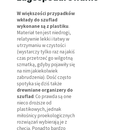
W większości przypadków
wkłady do szuflad
wykonane są z plastiku
.
Materiał ten jest niedrogi,
relatywnie lekki i łatwy w
utrzymaniu w czystości
(wystarczy tylko raz na jakiś
czas przetrzeć go wilgotną
szmatką, gdyby pojawiły się
na nim jakiekolwiek
zabrudzenia). Dość często
spotyka się dziś także
drewniane organizery do
szuflad
. Co prawda są one
nieco droższe od
plastikowych, jednak
miłośnicy proekologicznych
rozwiązań wybierają je z
chęcią. Ponadto bardzo