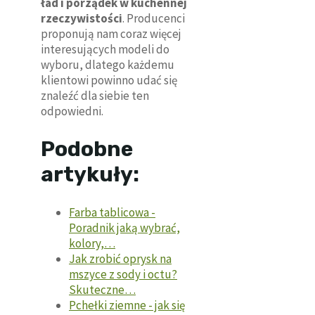
ład i porządek w kuchennej
rzeczywistości
. Producenci
proponują nam coraz więcej
interesujących modeli do
wyboru, dlatego każdemu
klientowi powinno udać się
znaleźć dla siebie ten
odpowiedni.
Podobne
artykuły:
Farba tablicowa -
Poradnik jaką wybrać,
kolory,…
Jak zrobić oprysk na
mszyce z sody i octu?
Skuteczne…
Pchełki ziemne - jak się