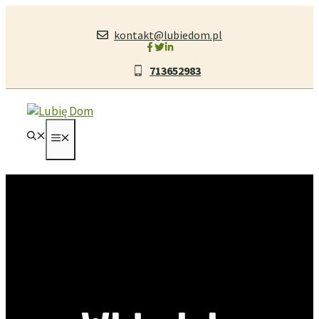
Przejdź
do
kontakt@lubiedom.pl
treści
713652983
MENU