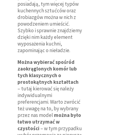
posiadają, tym więcej typów
kuchennych sztućców oraz
drobiazgów można w nich z
powodzeniem umieścić.
Szybko i sprawnie znajdziemy
dzięki nim każdy element
wyposażenia kuchni,
zapominając o nieładzie.
Można wybierać spośród
zaokrąglonych komór lub
tych klasycznych o
prostokątnych kształtach
– tutaj kierować się należy
indywidualnymi
preferencjami. Warto zwrócić
też uwagę na to, by wybrany
przez nas model
można było
łatwo utrzymać w
czystości
– w tym przypadku
wybór przemawia za pierwszą