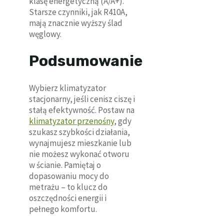
klasę energetyczną (A/A+).
Starsze czynniki, jak R410A,
mają znacznie wyższy ślad
węglowy.
Podsumowanie
Wybierz klimatyzator
stacjonarny, jeśli cenisz ciszę i
stałą efektywność. Postaw na
klimatyzator przenośny
, gdy
szukasz szybkości działania,
wynajmujesz mieszkanie lub
nie możesz wykonać otworu
w ścianie. Pamiętaj o
dopasowaniu mocy do
metrażu – to klucz do
oszczędności energii i
pełnego komfortu.