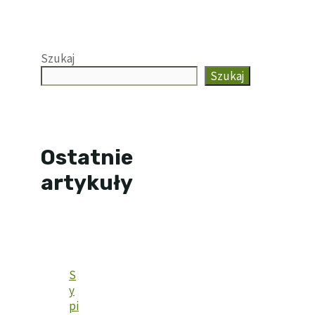
Szukaj
Szukaj
Ostatnie
artykuły
S
y
pi