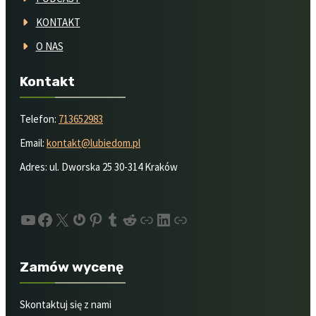
KONTAKT
O NAS
Kontakt
Telefon:
713652983
Email:
kontakt@lubiedom.pl
Adres: ul. Dworska 25 30-314 Kraków
YouTube
Facebook
X
Gravatar
Pinterest
Tumblr
Reddit
About.me
LinkedIn
Quora
Zamów wycenę
Skontaktuj się z nami