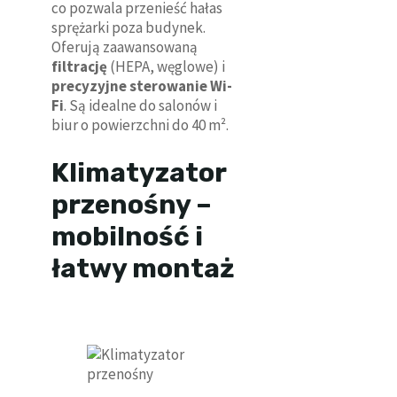
co pozwala przenieść hałas
sprężarki poza budynek.
Oferują zaawansowaną
filtrację
(HEPA, węglowe) i
precyzyjne sterowanie Wi-
Fi
. Są idealne do salonów i
biur o powierzchni do 40 m².
Klimatyzator
przenośny –
mobilność i
łatwy montaż