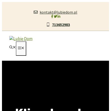
Przejdź
do
kontakt@lubiedom.pl
treści
713652983
MENU