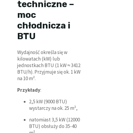
techniczne –
moc
chłodnicza i
BTU
Wydajność określa się w
kilowatach (kW) lub
jednostkach BTU (1 kW ≈ 3412
BTU/h). Przyjmuje się ok. 1 kW
na 10 m².
Przykłady
:
2,5 kW (9000 BTU)
wystarczy na ok. 25 m²,
natomiast 3,5 kW (12000
BTU) obsłuży do 35-40
m².