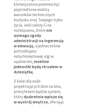
klimatyzatora powinna być
poprzedzona analizą
warunków technicznych
budynku oraz Twojego trybu
życia. Jeśli zależy Ci na
rozwiązaniu, które
nie
wymaga zgody
administracji na ingerencję
w elewację
, a jednocześnie
potrzebujesz
natychmiastowej ulgi w
upalne dni,
mobilne
jednostki będą strzałem w
dziesiątkę
.
Z kolei dla osób
projektujących dom na lata,
priorytetem będzie system,
który
dyskretnie wpisze się
w wystrój wnętrza
, oferując