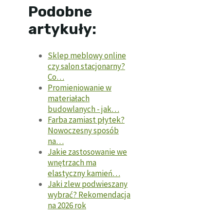
Podobne
artykuły:
Sklep meblowy online
czy salon stacjonarny?
Co…
Promieniowanie w
materiałach
budowlanych - jak…
Farba zamiast płytek?
Nowoczesny sposób
na…
Jakie zastosowanie we
wnętrzach ma
elastyczny kamień…
Jaki zlew podwieszany
wybrać? Rekomendacja
na 2026 rok