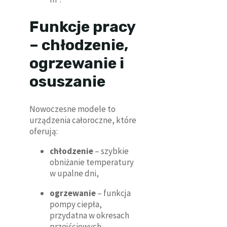
Funkcje pracy
– chłodzenie,
ogrzewanie i
osuszanie
Nowoczesne modele to
urządzenia całoroczne, które
oferują:
chłodzenie
– szybkie
obniżanie temperatury
w upalne dni,
ogrzewanie
– funkcja
pompy ciepła,
przydatna w okresach
przejściowych,