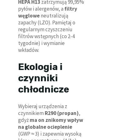
HEPA H13
zatrzymują 99,95%
pyłów i alergenów, a
filtry
węglowe
neutralizują
zapachy (LZO). Pamiętaj o
regularnym czyszczeniu
filtrów wstępnych (co 2-4
tygodnie) i wymianie
wkładów.
Ekologia i
czynniki
chłodnicze
Wybieraj urządzenia z
czynnikiem
R290 (propan)
,
gdyż
ma on znikomy wpływ
na globalne ocieplenie
(GWP ≈ 3) i zapewnia wysoką