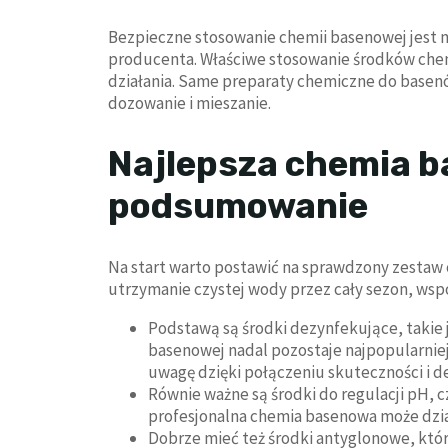
Bezpieczne stosowanie chemii basenowej jest m
producenta. Właściwe stosowanie środków chem
działania. Same preparaty chemiczne do basen
dozowanie i mieszanie.
Najlepsza chemia b
podsumowanie
Na start warto postawić na sprawdzony zestaw
utrzymanie czystej wody przez cały sezon, wsp
Podstawą są środki dezynfekujące, takie 
basenowej nadal pozostaje najpopularnie
uwagę dzięki połączeniu skuteczności i de
Równie ważne są środki do regulacji pH, c
profesjonalna chemia basenowa może dział
Dobrze mieć też środki antyglonowe, któr