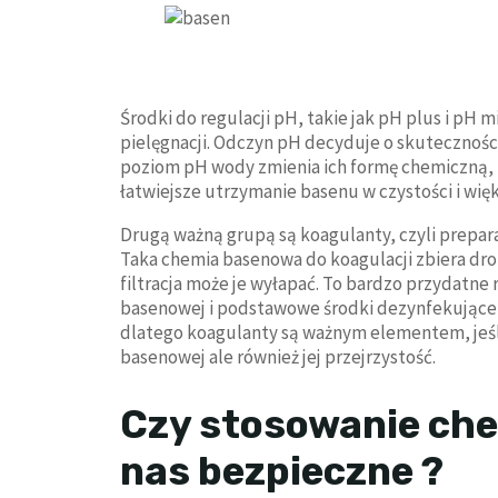
Środki do regulacji pH, takie jak pH plus i pH 
pielęgnacji. Odczyn pH decyduje o skutecznośc
poziom pH wody zmienia ich formę chemiczną, 
łatwiejsze utrzymanie basenu w czystości i w
Drugą ważną grupą są koagulanty, czyli prepar
Taka chemia basenowa do koagulacji zbiera dro
filtracja może je wyłapać. To bardzo przydatn
basenowej i podstawowe środki dezynfekujące n
dlatego koagulanty są ważnym elementem, jeśli
basenowej ale również jej przejrzystość.
Czy stosowanie che
nas bezpieczne ?