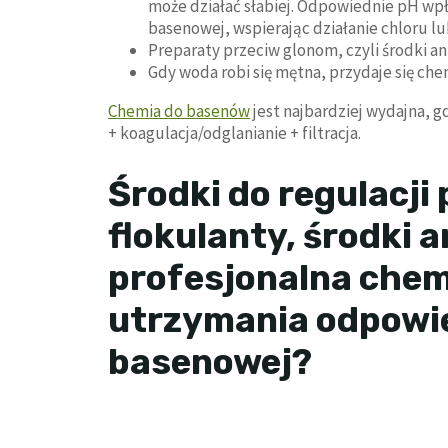
może działać słabiej. Odpowiednie pH wpł
basenowej, wspierając działanie chloru 
Preparaty przeciw glonom, czyli środki 
Gdy woda robi się mętna, przydaje się ch
Chemia do basenów
jest najbardziej wydajna, g
+ koagulacja/odglanianie + filtracja.
Środki do regulacji 
flokulanty, środki 
profesjonalna chem
utrzymania odpowie
basenowej?