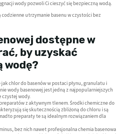
ęgnacji wody pozwoli Ci cieszyć się bezpieczną wodą.
 codzienne utrzymanie basenu w czystości bez
enowej dostępne w
rać, by uzyskać
tą wodę?
jak chlor do basenów w postaci płynu, granulatu i
nie wody basenowej jest jedną z najpopularniejszych
 czystej wody.
 preparatów z aktywnym tlenem. Środki chemiczne do
teryzują się skutecznością zbliżoną do chloru i są
adto preparaty te są idealnym rozwiązaniem dla
pH minus, bez nich nawet profesjonalna chemia basenowa