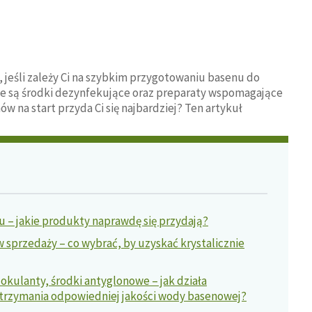
jeśli zależy Ci na szybkim przygotowaniu basenu do
ne są środki dezynfekujące oraz preparaty wspomagające
w na start przyda Ci się najbardziej? Ten artykuł
 – jakie produkty naprawdę się przydają?
sprzedaży – co wybrać, by uzyskać krystalicznie
lokulanty, środki antyglonowe – jak działa
trzymania odpowiedniej jakości wody basenowej?