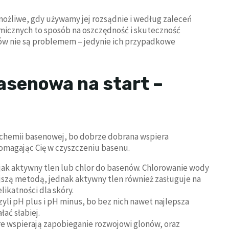
ożliwe, gdy używamy jej rozsądnie i według zaleceń
icznych to sposób na oszczędność i skuteczność
ów nie są problemem – jedynie ich przypadkowe
asenowa na start –
 chemii basenowej, bo dobrze dobrana wspiera
omagając Cię w czyszczeniu basenu.
jak aktywny tlen lub chlor do basenów. Chlorowanie wody
jszą metodą, jednak aktywny tlen również zasługuje na
likatności dla skóry.
zyli pH plus i pH minus, bo bez nich nawet najlepsza
ać słabiej.
e wspierają zapobieganie rozwojowi glonów, oraz