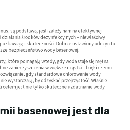
minus, są podstawą, jeśli zależy nam na efektywnej
i działania środków dezynfekcyjnych – niewłaściwy
pozbawiając skuteczności. Dobrze ustawiony odczyn to
iększe bezpieczeństwo wody basenowej.
aty, które pomagają wtedy, gdy woda staje się mętna.
bne zanieczyszczenia w większe cząstki, dzięki czemu
e rozwiązanie, gdy standardowe chlorowanie wody
ie wystarczają, by odzyskać przejrzystość. Właśnie
 celem jest nie tylko skuteczne uzdatnianie wody
mii basenowej jest dla