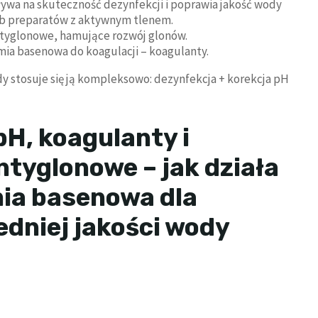
ywa na skuteczność dezynfekcji i poprawia jakość wody
lub preparatów z aktywnym tlenem.
antyglonowe, hamujące rozwój glonów.
emia basenowa do koagulacji – koagulanty.
dy stosuje się ją kompleksowo: dezynfekcja + korekcja pH
pH, koagulanty i
antyglonowe – jak działa
ia basenowa dla
dniej jakości wody