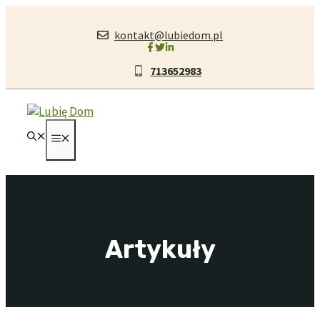
Przejdź
do
kontakt@lubiedom.pl
treści
713652983
MENU
Artykuły