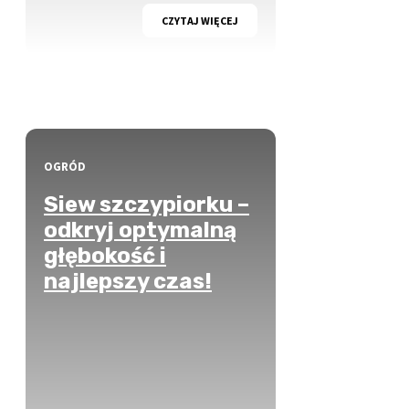
CZYTAJ WIĘCEJ
OGRÓD
Siew szczypiorku –
odkryj optymalną
głębokość i
najlepszy czas!