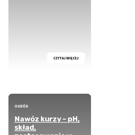
CZYTAJ WIĘCEJ
OGRÓD
Nawóz kurzy – pH,
skład,