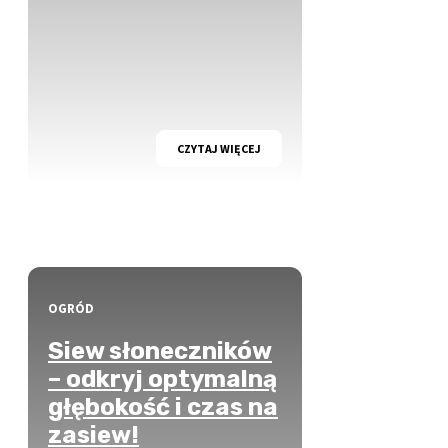
CZYTAJ WIĘCEJ
OGRÓD
Siew słoneczników
– odkryj optymalną
głębokość i czas na
zasiew!