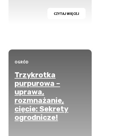
CZYTAJ WIĘCEJ
OGRÓD
Trzykrotka
purpurowa –
uprawa,
rozmnażanie,
cięcie: Sekrety
ogrodnicze!