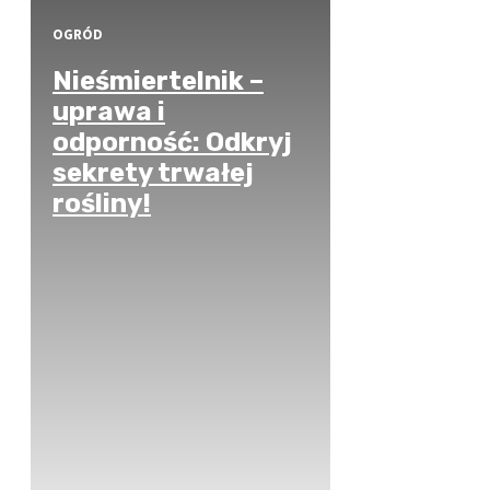
OGRÓD
Nieśmiertelnik –
uprawa i
odporność: Odkryj
sekrety trwałej
rośliny!