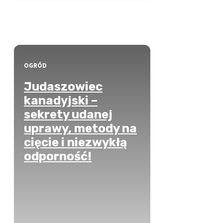
OGRÓD
Judaszowiec
kanadyjski –
sekrety udanej
uprawy, metody na
cięcie i niezwykłą
odporność!