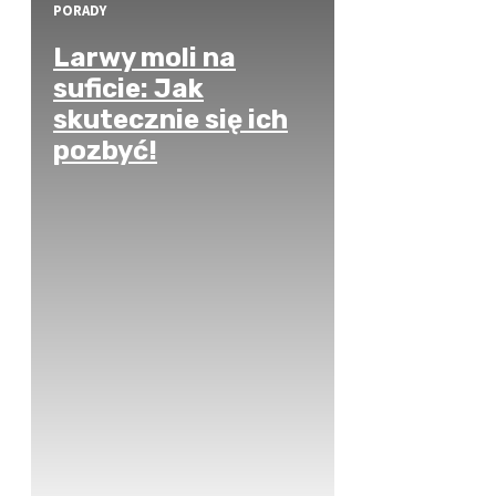
PORADY
Larwy moli na
suficie: Jak
skutecznie się ich
pozbyć!