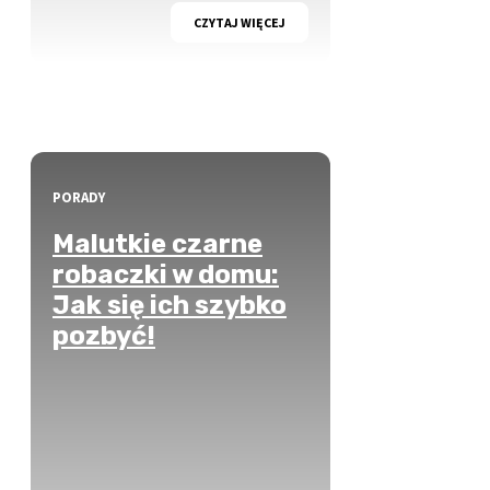
CZYTAJ WIĘCEJ
PORADY
Malutkie czarne
robaczki w domu:
Jak się ich szybko
pozbyć!