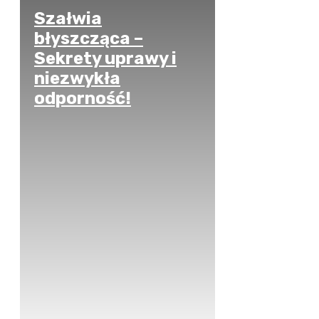
Szałwia
błyszcząca –
Sekrety uprawy i
niezwykła
odporność!