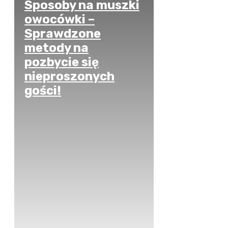
Sposoby na muszki
owocówki –
Sprawdzone
metody na
pozbycie się
nieproszonych
gości!