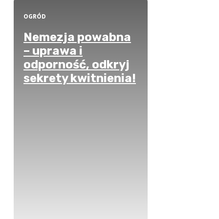
OGRÓD
Nemezja powabna
– uprawa i
odporność, odkryj
sekrety kwitnienia!