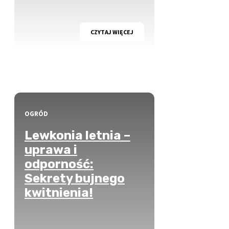
CZYTAJ WIĘCEJ
OGRÓD
Lewkonia letnia –
uprawa i
odporność:
Sekrety bujnego
kwitnienia!