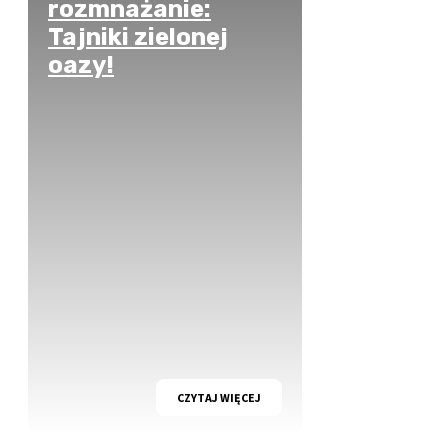
rozmnażanie:
Tajniki zielonej
oazy!
CZYTAJ WIĘCEJ