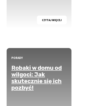
CZYTAJ WIĘCEJ
PORADY
Robaki w domu od
wilgoci: Jak
skutecznie się ich
pozbyć!