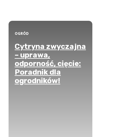
OGRÓD
Cytryna zwyczajna
– uprawa,
odporność, cięcie:
Poradnik dla
ogrodników!