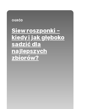
OGRÓD
Siew roszponki –
kiedy i jak głęboko
sadzić dla
najlepszych
zbiorów?