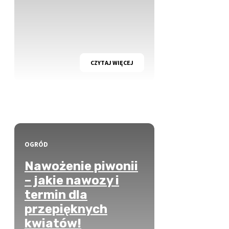
CZYTAJ WIĘCEJ
OGRÓD
Nawożenie piwonii
– jakie nawozy i
termin dla
przepięknych
kwiatów!